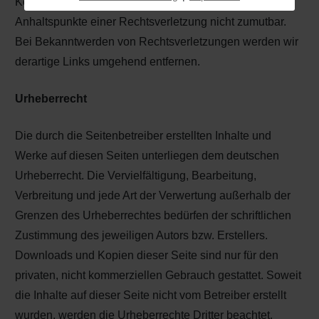
Kontrolle der verlinkten Seiten ist jedoch ohne konkrete
Anhaltspunkte einer Rechtsverletzung nicht zumutbar.
Bei Bekanntwerden von Rechtsverletzungen werden wir
derartige Links umgehend entfernen.
Urheberrecht
Die durch die Seitenbetreiber erstellten Inhalte und
Werke auf diesen Seiten unterliegen dem deutschen
Urheberrecht. Die Vervielfältigung, Bearbeitung,
Verbreitung und jede Art der Verwertung außerhalb der
Grenzen des Urheberrechtes bedürfen der schriftlichen
Zustimmung des jeweiligen Autors bzw. Erstellers.
Downloads und Kopien dieser Seite sind nur für den
privaten, nicht kommerziellen Gebrauch gestattet. Soweit
die Inhalte auf dieser Seite nicht vom Betreiber erstellt
wurden, werden die Urheberrechte Dritter beachtet.