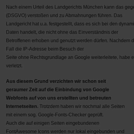
Nach
einem
Urteil
des
Landgerichts
München
kann
das
geg
(DSGVO) verstoßen und zu Abmahnungen führen
. Das
Landgericht
hat
u.a.
festgestellt,
dass
es
sich
bei
den
dynam
Daten
handelt, die
nicht ohne das Einverständnis der
Betroffenen
erhoben
und
genutzt
werden
dürfen.
Nachdem
d
Fall
die IP
-
Adresse beim Besuch der
Seite
ohne
Rechtsgrundlage
an
Google
weiterleitete
,
habe
e
verletzt
.
Aus diesem Grund verzichten wir schon seit
geraumer Zeit auf die Einbindung von Google
Webfonts auf von uns erstellten und betreuten
Internetseiten.
Trotzdem haben wir nochmal alle Seiten
mit einem sog. Google-Fonts-Checker geprüft.
Auch die auf einigen Seiten eingebundenen
FontAwesome Icons werden nur lokal eingebunden und