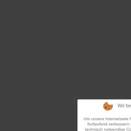
Wir b
Um unsere Internetseite f
fortlaufend verbessern
technisch notwendige C