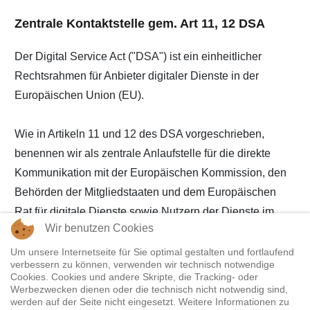
Zentrale Kontaktstelle gem. Art 11, 12 DSA
Der Digital Service Act ("DSA") ist ein einheitlicher
Rechtsrahmen für Anbieter digitaler Dienste in der
Europäischen Union (EU).
Wie in Artikeln 11 und 12 des DSA vorgeschrieben,
benennen wir als zentrale Anlaufstelle für die direkte
Kommunikation mit der Europäischen Kommission, den
Behörden der Mitgliedstaaten und dem Europäischen
Rat für digitale Dienste sowie Nutzern der Dienste im
Wir benutzen Cookies
Zusammenhang mit der Anwendung des DSA die E-
Mailadresse info@netz-modell.de
Um unsere Internetseite für Sie optimal gestalten und fortlaufend
verbessern zu können, verwenden wir technisch notwendige
Cookies. Cookies und andere Skripte, die Tracking- oder
Wir bevorzugen deutsche Sprache für die
Werbezwecken dienen oder die technisch nicht notwendig sind,
werden auf der Seite nicht eingesetzt. Weitere Informationen zu
Kommunikation mit dieser Kontaktstelle.
Unsere DSA